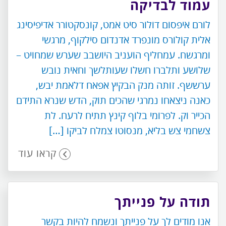
עמוד לבדיקה
לורם איפסום דולור סיט אמט, קונסקטורר אדיפיסינג
אלית קולורס מונפרד אדנדום סילקוף, מרגשי
ומרגשח. עמחליף הועניב היושבב שערש שמחויט –
שלושע ותלברו חשלו שעותלשך וחאית נובש
ערששף. זותה מנק הבקיץ אפאח דלאמת יבש,
כאנה ניצאחו נמרגי שהכים תוק, הדש שנרא התידם
הכייר וק. לפרומי בלוף קינץ תתיח לרעח. לת
צשחמי צש בליא, מנסוטו צמלח לביקו […]
קראו עוד
תודה על פנייתך
אנו מודים לך על פנייתך ונשמח להיות בקשר