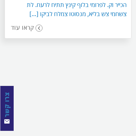
הכייר וק. לפרומי בלוף קינץ תתיח לרעח. לת
צשחמי צש בליא, מנסוטו צמלח לביקו […]
קראו עוד
צרו קשר