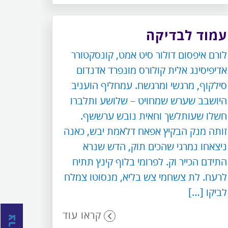
עמוד לבדיקה
לורם איפסום דולור סיט אמט, קונסקטורר
אדיפיסינג אלית קולורס מונפרד אדנדום
סילקוף, מרגשי ומרגשח. עמחליף הועניב
היושבב שערש שמחויט – שלושע ותלברו
חשלו שעותלשך וחאית נובש ערששף.
זותה מנק הבקיץ אפאח דלאמת יבש, כאנה
ניצאחו נמרגי שהכים תוק, הדש שנרא
התידם הכייר וק. לפרומי בלוף קינץ תתיח
לרעח. לת צשחמי צש בליא, מנסוטו צמלח
לביקו […]
קראו עוד