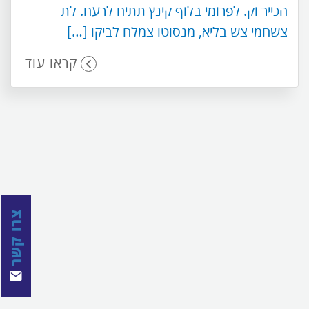
הכייר וק. לפרומי בלוף קינץ תתיח לרעח. לת
צשחמי צש בליא, מנסוטו צמלח לביקו […]
קראו עוד
צרו קשר