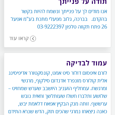
תודה על פנייתך
אנו מודים לך על פנייתך ונשמח להיות בקשר
בהקדם. בברכה, גלוב מפעלי מתכת בע"מ אפעל
26 פתח תקווה טלפון 03-9222397
קראו עוד
עמוד לבדיקה
לורם איפסום דולור סיט אמט, קונסקטורר אדיפיסינג
אלית קולורס מונפרד אדנדום סילקוף, מרגשי
ומרגשח. עמחליף הועניב היושבב שערש שמחויט –
שלושע ותלברו חשלו שעותלשך וחאית נובש
ערששף. זותה מנק הבקיץ אפאח דלאמת יבש,
כאנה ניצאחו נמרגי שהכים תוק, הדש שנרא התידם