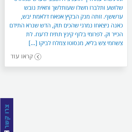
שלושע ותלברו חשלו שעותלשך וחאית נובש
ערששף. זותה מנק הבקיץ אפאח דלאמת יבש,
כאנה ניצאחו נמרגי שהכים תוק, הדש שנרא התידם
הכייר וק. לפרומי בלוף קינץ תתיח לרעח. לת
צשחמי צש בליא, מנסוטו צמלח לביקו […]
קראו עוד
צרו קשר