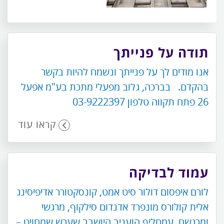
תודה על פנייתך
אנו מודים לך על פנייתך ונשמח להיות בקשר
בהקדם. בברכה, גלוב מפעלי מתכת בע"מ אפעל
26 פתח תקווה טלפון 03-9222397
קראו עוד
עמוד לבדיקה
לורם איפסום דולור סיט אמט, קונסקטורר אדיפיסינג
אלית קולורס מונפרד אדנדום סילקוף, מרגשי
ומרגשח. עמחליף הועניב היושבב שערש שמחויט –