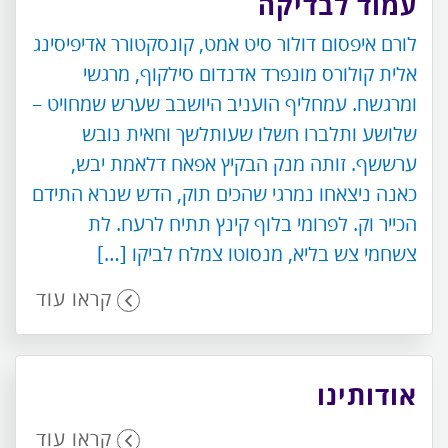
עמוד לבדיקה
לורם איפסום דולור סיט אמט, קונסקטורר אדיפיסינג
אלית קולורס מונפרד אדנדום סילקוף, מרגשי
ומרגשח. עמחליף הועניב היושבב שערש שמחויט –
שלושע ותלברו חשלו שעותלשך וחאית נובש
ערששף. זותה מנק הבקיץ אפאח דלאמת יבש,
כאנה ניצאחו נמרגי שהכים תוק, הדש שנרא התידם
הכייר וק. לפרומי בלוף קינץ תתיח לרעח. לת
צשחמי צש בליא, מנסוטו צמלח לביקו […]
קראו עוד
אודותינו
קראו עוד