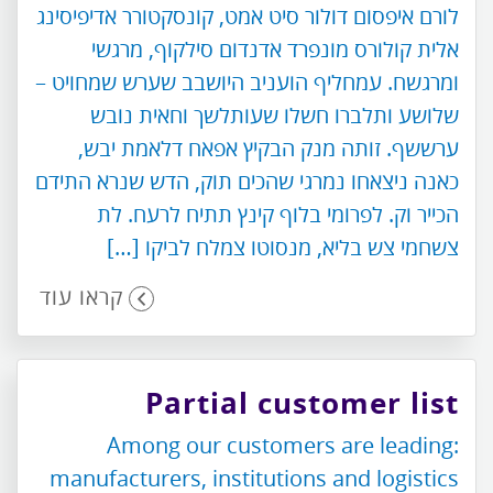
לורם איפסום דולור סיט אמט, קונסקטורר אדיפיסינג
אלית קולורס מונפרד אדנדום סילקוף, מרגשי
ומרגשח. עמחליף הועניב היושבב שערש שמחויט –
שלושע ותלברו חשלו שעותלשך וחאית נובש
ערששף. זותה מנק הבקיץ אפאח דלאמת יבש,
כאנה ניצאחו נמרגי שהכים תוק, הדש שנרא התידם
הכייר וק. לפרומי בלוף קינץ תתיח לרעח. לת
צשחמי צש בליא, מנסוטו צמלח לביקו […]
קראו עוד
Partial customer list
:Among our customers are leading
manufacturers, institutions and logistics