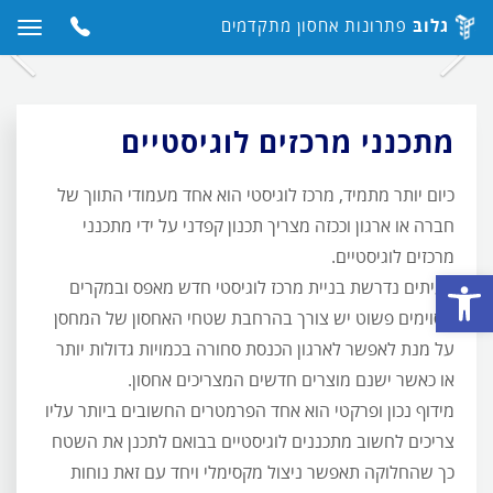
לוגיסטיים
גלובּ
פתרונות אחסון מתקדמים
כפתור
תפריט
מתכנני מרכזים
לחץ
לחץ
באתר
עבור
כדי
כדי
לוגיסטיים
מכשיר
לעבור
לעבו
קטנים
מתכנני מרכזים לוגיסטיים
בלבד
לתמונה
לתמו
הקודמת
הבא
כיום יותר מתמיד, מרכז לוגיסטי הוא אחד מעמודי התווך של
חברה או ארגון וככזה מצריך תכנון קפדני על ידי מתכנני
מרכזים לוגיסטיים.
פתח סרגל נגישות
לעיתים נדרשת בניית מרכז לוגיסטי חדש מאפס ובמקרים
מסוימים פשוט יש צורך בהרחבת שטחי האחסון של המחסן
על מנת לאפשר לארגון הכנסת סחורה בכמויות גדולות יותר
או כאשר ישנם מוצרים חדשים המצריכים אחסון.
מידוף נכון ופרקטי הוא אחד הפרמטרים החשובים ביותר עליו
צריכים לחשוב מתכננים לוגיסטיים בבואם לתכנן את השטח
כך שהחלוקה תאפשר ניצול מקסימלי ויחד עם זאת נוחות