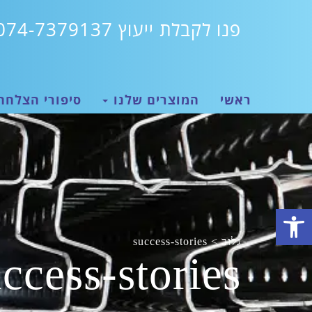
פנו לקבלת ייעוץ 074-7379137
ראשי
המוצרים שלנו
סיפורי הצלחה
פתח סרגל נגישות
גלוב
>
success-stories
ccess-stories