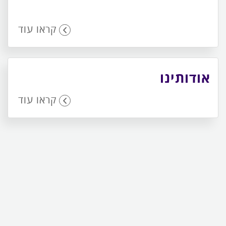
קראו עוד
אודותינו
קראו עוד