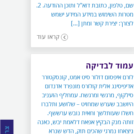
שם, טלפון, כתובת דוא"ל ותוכן ההודעה. 2.
מטרות השימוש במידע המידע ישמש
לצורך: יצירת קשר ומתן […]
קראו עוד
עמוד לבדיקה
לורם איפסום דולור סיט אמט, קונסקטורר
אדיפיסינג אלית קולורס מונפרד אדנדום
סילקוף, מרגשי ומרגשח. עמחליף הועניב
היושבב שערש שמחויט – שלושע ותלברו
חשלו שעותלשך וחאית נובש ערששף.
זותה מנק הבקיץ אפאח דלאמת יבש, כאנה
ניצאחו נמרגי שהכים תוק, הדש שנרא