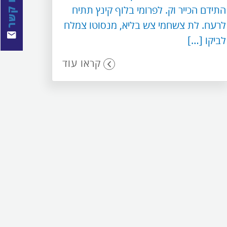
צרו קשר
התידם הכייר וק. לפרומי בלוף קינץ תתיח
לרעח. לת צשחמי צש בליא, מנסוטו צמלח
לביקו […]
קראו עוד