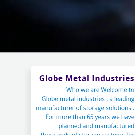
Globe Metal Industries
Who we are Welcome to
Globe metal industries , a leading
manufacturer of storage solutions .
For more than 65 years we have
planned and manufactured
thousands of storage systems for