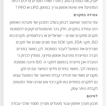
יעניק את הפתרון הטוב ביותר? מאילו חומרים צריכים להיות
המדפים? איזו שיטת אחסון צריך במחסן, LIFO או FIFO ?
עמידה בתקנים
עוד פרמטר שחשוב לבחון בשלב התכנון של מערכת האחסון
הינו עמידה בתקנים. חלק ניכר מהמפעלים זקוקים להסמכות
תקנים מתקנים שונים – ישראליים או בינלאומיים. תקנים כמו
ISO, תקני FDA, תקני SOX ועוד סוגים שונים של תקנים
מצריכים את המפעל לעבור הסמכות. לכן, כאשר בוחרים
חברה המייצרת פתרונות אחסון ומידוף, מומלץ לבדוק כי
החברה אכן מייצרת בהתאם לתקני ה- ISO והינה מוסמכת
בעצמה לכך. כאשר בוחרים מידוף המיוצר עם תו תקן
מקצרים מאוד את תהליכי קבלת האישור של המפעל עצמו
גם לתקנים בסיסיים כמו תקן כיבוי אש שהינו אחד התנאים
לקבלת היתר עסק.
לסיכום
תכנון מערך אחסון עבור מפעלים מצריך מספר שלבי עבודה