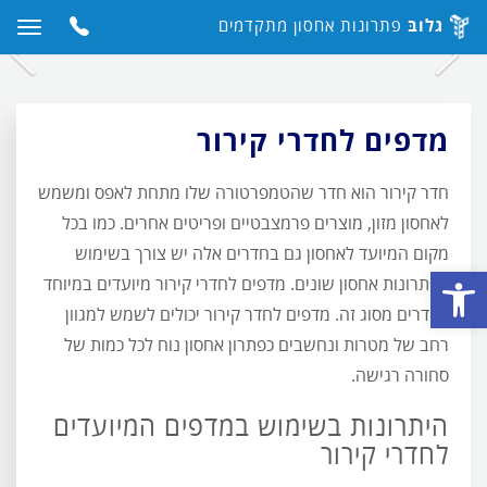
גלובּ
פתרונות אחסון מתקדמים
גלוב
>
כללי
>
מדפים לחדרי קירור
כפתור
תפריט
מדפים לחדרי קירור
לחץ
לחץ
באתר
עבור
כדי
כדי
מכשיר
לעבור
לעבו
קטנים
מדפים לחדרי קירור
בלבד
לתמונה
לתמו
הקודמת
הבא
חדר קירור הוא חדר שהטמפרטורה שלו מתחת לאפס ומשמש
לאחסון מזון, מוצרים פרמצבטיים ופריטים אחרים. כמו בכל
מקום המיועד לאחסון גם בחדרים אלה יש צורך בשימוש
פתח סרגל נגישות
בפתרונות אחסון שונים. מדפים לחדרי קירור מיועדים במיוחד
לחדרים מסוג זה. מדפים לחדר קירור יכולים לשמש למגוון
רחב של מטרות ונחשבים כפתרון אחסון נוח לכל כמות של
סחורה רגישה.
היתרונות בשימוש במדפים המיועדים
לחדרי קירור