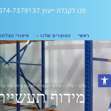
פנו לקבלת ייעוץ 074-7379137
ראשי
המוצרים שלנו
סיפורי הצלחה
פתח סרגל נגישות
גלוב
>
כללי
>
מידוף תעשייתי ושינוע ציוד- ומה שבי
מידוף תעשייתי
ידוף
עשייתי
שינוע