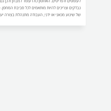
לעומסים ולפריטים. האחסון כולו עומד למבחן ולכן ג
נבדקים וצריכים להיות מותאמים לכל סביבת המחסן. כ
של שינוע מכאני או ידני, העבודה מתנהלת בצורה יעיל