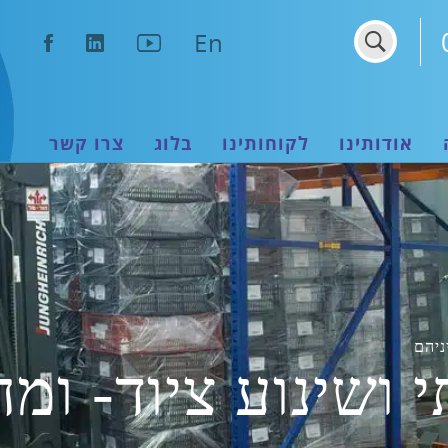
נפתח
נפתח
נפתח
En
בחלון
בחלון
בחלון
חדש
חדש
חדש
אודותינו
לקוחותינו
בלוג
צרו קשר
ניהם
 ושינוע ציוד- ומ